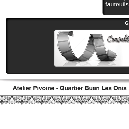
fauteuil
G