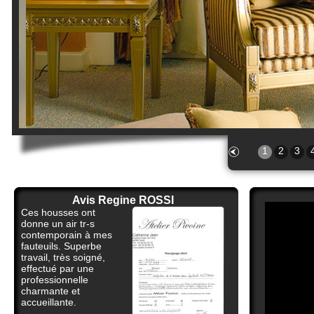
1
2
3
Avis Regine ROSSI
Avis Je
Ces housses ont
De bon conseil, trava
donne un air tr-s
parfait.
contemporain à mes
fauteuils. Superbe
travail, très soigné,
effectué par une
professionnelle
charmante et
accueillante.