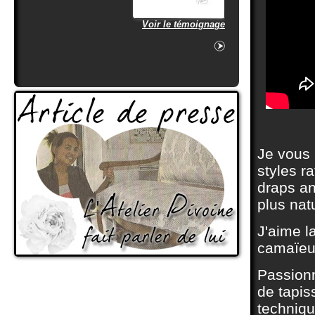
Voir le témoignage
Je vous 
styles r
draps an
plus nat
J'aime l
camaïeu
Passionn
de tapis
techniqu